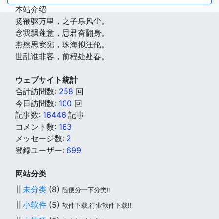
本站介绍
扬鞭驱万里，之子乐风尘。
念我飘蓬意，思君奋翮身。
燕然思窦宪，珠海拟汪伦。
世乱谁非客，前程处处春。
ウェブサイト統計
合計訪問数:
258
回
今日訪問数:
100
回
記事数:
16446
記事
コメント数:
163
メッセージ数:
2
登録ユーザー:
699
网站分类
▥
未分类
(8)
随便分一下分类!!
▥
小软件
(5)
软件下载,行业软件下载!!