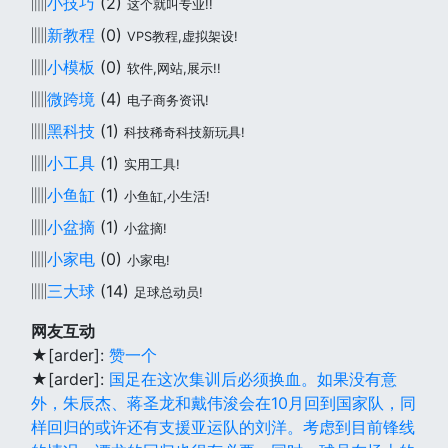
▥
小技巧
(2)
这个就叫专业!!
▥
新教程
(0)
VPS教程,虚拟架设!
▥
小模板
(0)
软件,网站,展示!!
▥
微跨境
(4)
电子商务资讯!
▥
黑科技
(1)
科技稀奇科技新玩具!
▥
小工具
(1)
实用工具!
▥
小鱼缸
(1)
小鱼缸,小生活!
▥
小盆摘
(1)
小盆摘!
▥
小家电
(0)
小家电!
▥
三大球
(14)
足球总动员!
网友互动
★[arder]:
赞一个
★[arder]:
国足在这次集训后必须换血。如果没有意
外，朱辰杰、蒋圣龙和戴伟浚会在10月回到国家队，同
样回归的或许还有支援亚运队的刘洋。考虑到目前锋线