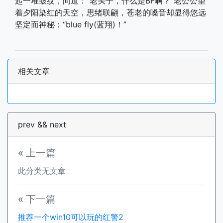
起一堆皱纹，问道：“老头子，什么是BF啊？”老公公望
着夕阳染红的天空，思绪联翩，苍老的嗓音却显得悠远
坚定而神秘：“blue fly(蓝翔)！”
相关文章
prev && next
« 上一篇
此分类无文章
« 下一篇
推荐一个win10可以玩的红警2