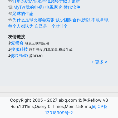
☏
订单系统的快递单信息终于做了更新
☏
MyTv(我的电视) 电视家 的替代软件
☏
足球的生态
☏
为什么足球比赛会紧张,缺少团队合作,所以,不敢拿球,
每个人都认为,自己是一个对11个
友情链接
♪
爱稀奇
收集互联网应用
♪
搜服科技
软件开发,订单采集,模板生成
♪
苏DEMO
苏DEMO
« 更多 «
CopyRight 2005～2027 aixq.com 软件:Reflow_v3
Run:1.311ms,Query 0 Times,Mem:1.58 mb,
闽ICP备
13018909号-2