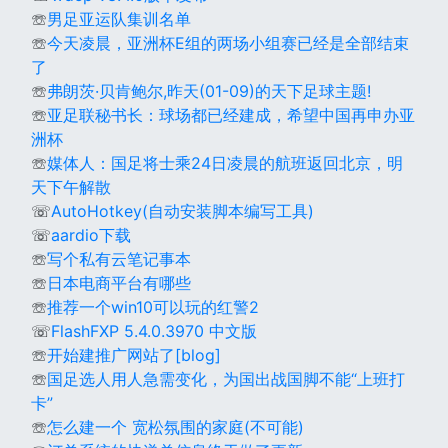
☏
男足亚运队集训名单
☏
今天凌晨，亚洲杯E组的两场小组赛已经是全部结束
了
☏
弗朗茨·贝肯鲍尔,昨天(01-09)的天下足球主题!
☏
亚足联秘书长：球场都已经建成，希望中国再申办亚
洲杯
☏
媒体人：国足将士乘24日凌晨的航班返回北京，明
天下午解散
☏
AutoHotkey(自动安装脚本编写工具)
☏
aardio下载
☏
写个私有云笔记事本
☏
日本电商平台有哪些
☏
推荐一个win10可以玩的红警2
☏
FlashFXP 5.4.0.3970 中文版
☏
开始建推广网站了[blog]
☏
国足选人用人急需变化，为国出战国脚不能“上班打
卡”
☏
怎么建一个 宽松氛围的家庭(不可能)