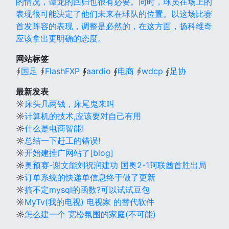
的情况，谭龙的回归也很有必要。同时，球员在场上的
表现很可能决定了他们未来在球队的位置。以这场比赛
首发阵容的表现，调整是必然的，在这方面，扬科维奇
应该拿出更明确的态度。
网站标签
∮
国足
∮
FlashFXP
∮
aardio
∮
电商
∮
wdcp
∮
足协
最新发表
☼
床头几两钱，床尾鬼来叫
☼
计算机的技术,应该要对自己有用
☼
什么是电商智能!
☼
总结一下赶工的错误!
☼
开始建推广网站了[blog]
☼
奥预赛-谢文能刘祝润建功 国奥2-1阿联酋首胜出局
☼
订单系统的快递单信息终于做了更新
☼
搞不定mysql的函数?可以试试豆包
☼
MyTv(我的电视) 电视家 的替代软件
☼
怎么建一个 宽松氛围的家庭(不可能)