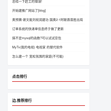
总结一下赶工的错误!
开始建推广网站了[blog]
奥预赛-谢文能刘祝润建功 国奥2-1阿联酋首胜出局
订单系统的快递单信息终于做了更新
搞不定mysql的函数?可以试试豆包
MyTv(我的电视) 电视家 的替代软件
怎么建一个 宽松氛围的家庭(不可能)
点击排行
边.推荐排行