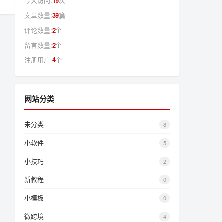
今天访问:
16
次
文章数量:
39
篇
评论数量:
2
个
留言数量:
2
个
注册用户:
4
个
网站分类
未分类
8
小软件
5
小技巧
2
新教程
0
小模板
0
微跨境
4