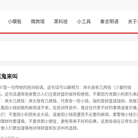
小模板
微跨境
黑科技
小工具
秦言明语
关于
尾鬼来叫
叫”是一句传统的民间俗语。这句话可以解释为：床头放有几两钱（少量的钱
叫。这句话通常用来警示人们注意财富的保存和使用，不要因为贪图小利而引来
下：床头几两钱：床头放有几两钱，代表有一些小钱，指的是财富或钱财。床尾
征着因小钱招致的麻烦或不幸。在民间传说中，鬼往往代表不好的事情或者灾难
人们：不要因小利而失去大局，或者因小钱而遭受不必要的麻烦。要警惕小钱引
们理财时要谨慎，不要贪图小便宜，避免带来不好的后果。这类俗语在日常生活
，使人们更加谨慎地对待财富和生活中的选择。
论 0
浏览 61