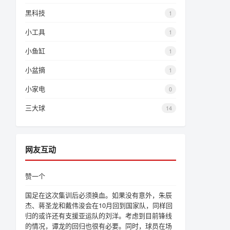
黑科技
1
小工具
1
小鱼缸
1
小盆摘
1
小家电
0
三大球
14
网友互动
赞一个
国足在这次集训后必须换血。如果没有意外，朱辰
杰、蒋圣龙和戴伟浚会在10月回到国家队，同样回
归的或许还有支援亚运队的刘洋。考虑到目前锋线
的情况，谭龙的回归也很有必要。同时，球员在场