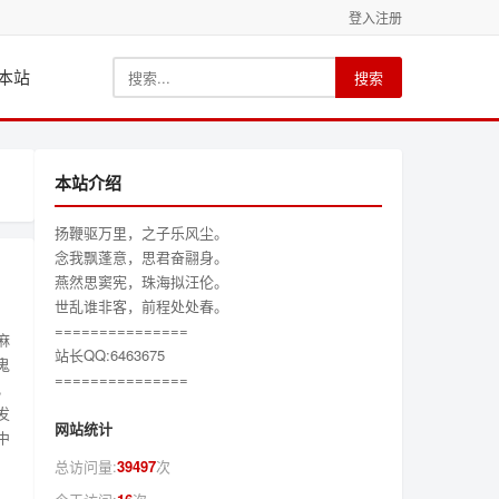
登入
注册
本站
搜索
本站介绍
扬鞭驱万里，之子乐风尘。
念我飘蓬意，思君奋翮身。
燕然思窦宪，珠海拟汪伦。
世乱谁非客，前程处处春。
===============
麻
站长QQ:6463675
鬼
===============
。
发
网站统计
中
总访问量:
39497
次