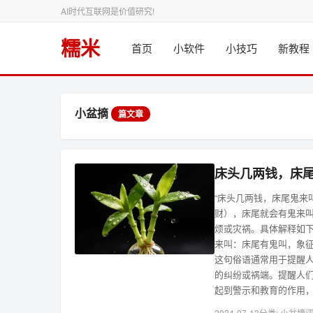
AI时代互联网是价值研究!
糯米
首页
小软件
小技巧
新教程
小盆摘
篇文章
床头几两钱，床
“床头几两钱，床尾鬼来
财），床尾就会有鬼来
烦或灾祸。具体解释如
来叫：床尾有鬼叫，象
这句俗语通常用于提醒
的纠纷或祸端。提醒人
起到警示和教育的作用
2024-07-13
分类:
小盆摘
评