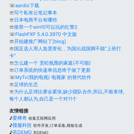
☏
aardio下载
☏
写个私有云笔记事本
☏
日本电商平台有哪些
☏
推荐一个win10可以玩的红警2
☏
FlashFXP 5.4.0.3970 中文版
☏
开始建推广网站了[blog]
☏
国足选人用人急需变化，为国出战国脚不能“上班打
卡”
☏
怎么建一个 宽松氛围的家庭(不可能)
☏
订单系统的快递单信息终于做了更新
☏
MyTv(我的电视) 电视家 的替代软件
☏
足球的生态
☏
为什么足球比赛会紧张,缺少团队合作,所以,不敢拿球,
每个人都认为,自己是一个对11个
友情链接
♪
爱稀奇
收集互联网应用
♪
搜服科技
软件开发,订单采集,模板生成
♪
苏DEMO
苏DEMO