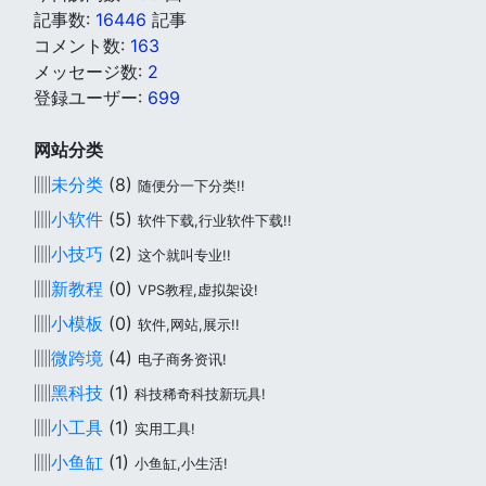
記事数:
16446
記事
コメント数:
163
メッセージ数:
2
登録ユーザー:
699
网站分类
▥
未分类
(8)
随便分一下分类!!
▥
小软件
(5)
软件下载,行业软件下载!!
▥
小技巧
(2)
这个就叫专业!!
▥
新教程
(0)
VPS教程,虚拟架设!
▥
小模板
(0)
软件,网站,展示!!
▥
微跨境
(4)
电子商务资讯!
▥
黑科技
(1)
科技稀奇科技新玩具!
▥
小工具
(1)
实用工具!
▥
小鱼缸
(1)
小鱼缸,小生活!