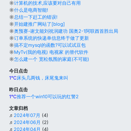
☼
计算机的技术,应该要对自己有用
☼
什么是电商智能!
☼
总结一下赶工的错误!
☼
开始建推广网站了[blog]
☼
奥预赛-谢文能刘祝润建功 国奥2-1阿联酋首胜出局
☼
订单系统的快递单信息终于做了更新
☼
搞不定mysql的函数?可以试试豆包
☼
MyTv(我的电视) 电视家 的替代软件
☼
怎么建一个 宽松氛围的家庭(不可能)
今日点击
1℃
床头几两钱，床尾鬼来叫
昨日点击
1℃
推荐一个win10可以玩的红警2
文章归档
♬
2024年07月
(4)
♬
2024年06月
(2)
♬
2024年04月
(4)