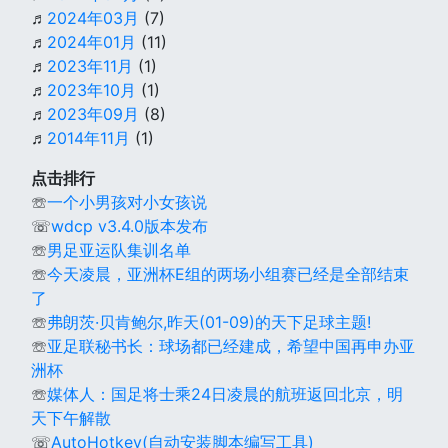
♬
2024年03月
(7)
♬
2024年01月
(11)
♬
2023年11月
(1)
♬
2023年10月
(1)
♬
2023年09月
(8)
♬
2014年11月
(1)
点击排行
☏
一个小男孩对小女孩说
☏
wdcp v3.4.0版本发布
☏
男足亚运队集训名单
☏
今天凌晨，亚洲杯E组的两场小组赛已经是全部结束
了
☏
弗朗茨·贝肯鲍尔,昨天(01-09)的天下足球主题!
☏
亚足联秘书长：球场都已经建成，希望中国再申办亚
洲杯
☏
媒体人：国足将士乘24日凌晨的航班返回北京，明
天下午解散
☏
AutoHotkey(自动安装脚本编写工具)