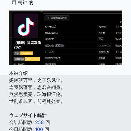
用 桐钟 的
本站介绍
扬鞭驱万里，之子乐风尘。
念我飘蓬意，思君奋翮身。
燕然思窦宪，珠海拟汪伦。
世乱谁非客，前程处处春。
ウェブサイト統計
合計訪問数:
258
回
今日訪問数:
100
回