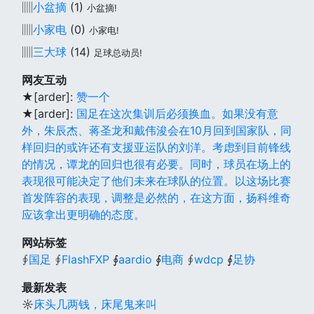
▥
小盆摘
(1)
小盆摘!
▥
小家电
(0)
小家电!
▥
三大球
(14)
足球总动员!
网友互动
★[arder]:
赞一个
★[arder]:
国足在这次集训后必须换血。如果没有意
外，朱辰杰、蒋圣龙和戴伟浚会在10月回到国家队，同
样回归的或许还有支援亚运队的刘洋。考虑到目前锋线
的情况，谭龙的回归也很有必要。同时，球员在场上的
表现很可能决定了他们未来在球队的位置。以这场比赛
首发阵容的表现，调整是必然的，在这方面，扬科维奇
应该拿出更明确的态度。
网站标签
∮
国足
∮
FlashFXP
∮
aardio
∮
电商
∮
wdcp
∮
足协
最新发表
☼
床头几两钱，床尾鬼来叫