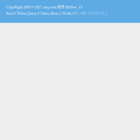
CopyRight 2005～2027 aixq.com 软件:Reflow_v3
Run:0.763ms,Query 0 Times,Mem:1.56 mb,
闽ICP备13018909号-2