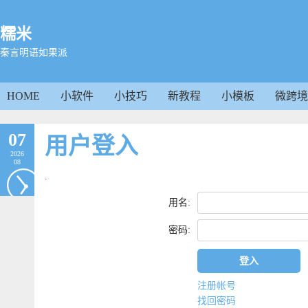
糯米
秦言明语如果派
HOME
小软件
小技巧
新教程
小模板
微跨境
07
用户登入
2026
08
.
用名:
密码:
注册帐号
找回密码