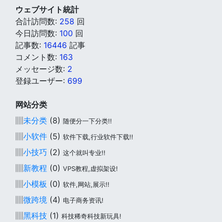
ウェブサイト統計
合計訪問数:
258
回
今日訪問数:
100
回
記事数:
16446
記事
コメント数:
163
メッセージ数:
2
登録ユーザー:
699
网站分类
▥
未分类
(8)
随便分一下分类!!
▥
小软件
(5)
软件下载,行业软件下载!!
▥
小技巧
(2)
这个就叫专业!!
▥
新教程
(0)
VPS教程,虚拟架设!
▥
小模板
(0)
软件,网站,展示!!
▥
微跨境
(4)
电子商务资讯!
▥
黑科技
(1)
科技稀奇科技新玩具!