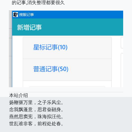
的记事,消失整理都要很久
本站介绍
扬鞭驱万里，之子乐风尘。
念我飘蓬意，思君奋翮身。
燕然思窦宪，珠海拟汪伦。
世乱谁非客，前程处处春。