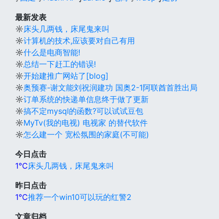
最新发表
☼
床头几两钱，床尾鬼来叫
☼
计算机的技术,应该要对自己有用
☼
什么是电商智能!
☼
总结一下赶工的错误!
☼
开始建推广网站了[blog]
☼
奥预赛-谢文能刘祝润建功 国奥2-1阿联酋首胜出局
☼
订单系统的快递单信息终于做了更新
☼
搞不定mysql的函数?可以试试豆包
☼
MyTv(我的电视) 电视家 的替代软件
☼
怎么建一个 宽松氛围的家庭(不可能)
今日点击
1℃
床头几两钱，床尾鬼来叫
昨日点击
1℃
推荐一个win10可以玩的红警2
文章归档