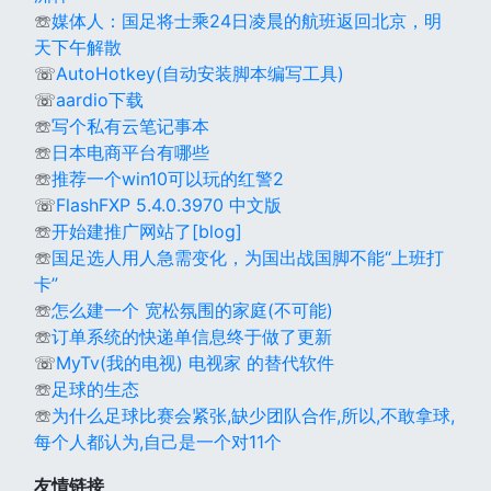
☏
媒体人：国足将士乘24日凌晨的航班返回北京，明
天下午解散
☏
AutoHotkey(自动安装脚本编写工具)
☏
aardio下载
☏
写个私有云笔记事本
☏
日本电商平台有哪些
☏
推荐一个win10可以玩的红警2
☏
FlashFXP 5.4.0.3970 中文版
☏
开始建推广网站了[blog]
☏
国足选人用人急需变化，为国出战国脚不能“上班打
卡”
☏
怎么建一个 宽松氛围的家庭(不可能)
☏
订单系统的快递单信息终于做了更新
☏
MyTv(我的电视) 电视家 的替代软件
☏
足球的生态
☏
为什么足球比赛会紧张,缺少团队合作,所以,不敢拿球,
每个人都认为,自己是一个对11个
友情链接