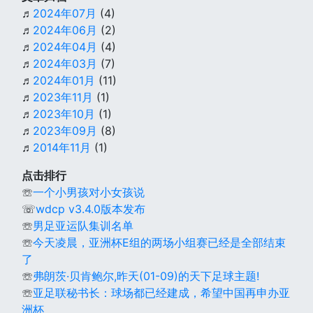
♬
2024年07月
(4)
♬
2024年06月
(2)
♬
2024年04月
(4)
♬
2024年03月
(7)
♬
2024年01月
(11)
♬
2023年11月
(1)
♬
2023年10月
(1)
♬
2023年09月
(8)
♬
2014年11月
(1)
点击排行
☏
一个小男孩对小女孩说
☏
wdcp v3.4.0版本发布
☏
男足亚运队集训名单
☏
今天凌晨，亚洲杯E组的两场小组赛已经是全部结束
了
☏
弗朗茨·贝肯鲍尔,昨天(01-09)的天下足球主题!
☏
亚足联秘书长：球场都已经建成，希望中国再申办亚
洲杯