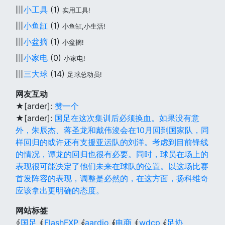
▥
小工具
(1)
实用工具!
▥
小鱼缸
(1)
小鱼缸,小生活!
▥
小盆摘
(1)
小盆摘!
▥
小家电
(0)
小家电!
▥
三大球
(14)
足球总动员!
网友互动
★[arder]:
赞一个
★[arder]:
国足在这次集训后必须换血。如果没有意
外，朱辰杰、蒋圣龙和戴伟浚会在10月回到国家队，同
样回归的或许还有支援亚运队的刘洋。考虑到目前锋线
的情况，谭龙的回归也很有必要。同时，球员在场上的
表现很可能决定了他们未来在球队的位置。以这场比赛
首发阵容的表现，调整是必然的，在这方面，扬科维奇
应该拿出更明确的态度。
网站标签
∮
国足
∮
FlashFXP
∮
aardio
∮
电商
∮
wdcp
∮
足协