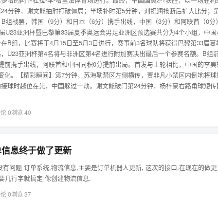
24分钟，谢文能抽射打破僵局；半场补时第5分钟，刘祝润抢断后扩大比分；
。B组战罢，韩国（9分）和日本（6分）携手出线，中国（3分）和阿联酋（0分
6届U23亚洲杯暨巴黎第33届夏季奥运会男足亚洲区预选赛共分为4个小组，中国
在B组，比赛将于4月15日至5月3日进行，赛事前3名球队将获得巴黎第33届夏
，U23亚洲杯第4名将与非洲区第4名进行附加赛决出最后一个参赛名额。B组前
提前携手出线，阿联酋和中国同积0分提前出局。首发与上轮相比，中国的李昊
变化。【精彩瞬间】第7分钟，苏海勒禁区左侧横传，贾非凡小禁区内倒地将球
接球时越位在先，中国躲过一劫。谢文能破门第24分钟，杨梓豪右路角球短传
论 0
浏览 40
单信息终于做了更新
有问题 订单系统,物流信息,主要是订单机器人更新, 这次的接口,在现在的做更
要几行字就搞定 像创建物流信息,
论 0
浏览 37