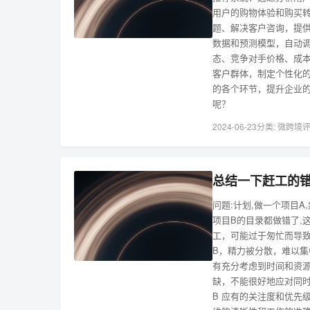
用户的购物体验和购买转
题、解决客户咨询，提供 
数据和预测模型，自动调
态、竞争对手价格、成本
客户群体，制定个性化的
的各个环节，提升企业
呢？
2024-06-23
分类:
微跨境
评
总结一下赶工的错
问题:计划,做一个项目A
项目B的目录都做错了,这
工，可能过于匆忙而导致在
B，精力被分散，难以集中
有充分考虑到时间和资源
缺，不能很好地应对同时
B 应有的关注度和优先