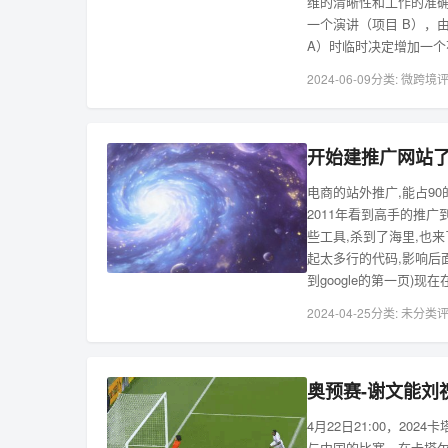
维的清晰性和工作的准确
一个演讲（项目 B），
A）时临时决定增加一个
2024-06-09
分类:
微跨境
评
开始建推广网站了[b
电商的站外推广,能占9
2011年看到高手的推广
些工具,杀到了海里,也
起太多行的代码,影响后面
到google的第一页)
2024-04-25
分类:
未分类
评
奥预赛-谢文能刘
4月22日21:00，20
与中国的比赛，在卡塔尔