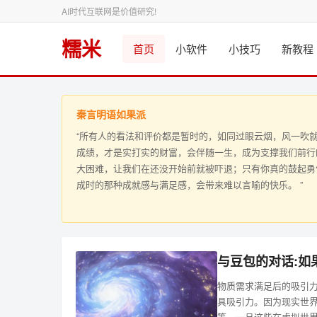
AI时代互联网是价值研究!
糯米
首页
小软件
小技巧
新教程
秦言明语如果派
“所有人的看法和评价都是暂时的，如同过眼云烟，风一吹
成绩，才是实打实的财富，会伴随一生，成为支撑我们前行
大困难，让我们在还没开始前就被吓退；只有你真的鼓起勇
成时的那种成就感与满足感，会带来难以言喻的快乐。 ”
与豆包的对话:如
物质需求满足后的吸引力
具吸引力。因为现实世
等。一旦这些在虚拟世界