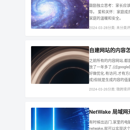
鼓励独立思考：家长应
导。 爱和关怀：家庭成
家庭的温暖和安全。
2024-03-28
分类:
未分类
评
自建网站的内容怎
之前所有的内容网站,都
放了一年多了,(过goo
好做优化,有访问,才有
成)但就是生成内容的值
2024-03-26
分类:
微跨境
评
NetWake 局域
有时候出远门,家里的电
netwake,就可以实