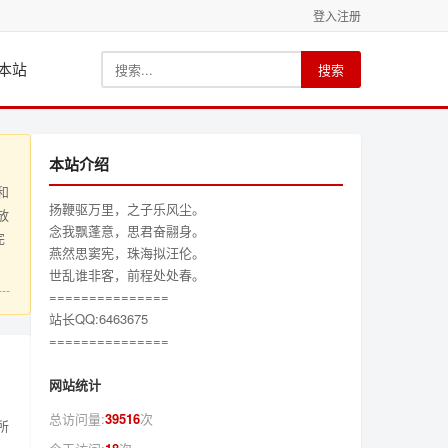
登入
注册
本站
搜索
本站介绍
和
扬鞭驱万里，之子乐风尘。
放
念我飘蓬意，思君奋翮身。
完
燕然思窦宪，珠海拟汪伦。
世乱谁非客，前程处处春。
--
===============
站长QQ:6463675
===============
网站统计
总访问量:
39516
次
所