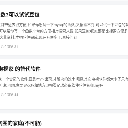
函数?可以试试豆包
些项目带进去很方便,如果你想试一下mysql的函数,又搜索不到,可以试一下豆包的
就可以帮你写一个函数非常的方便相对搜索来说,如果豆包知道,那是比搜索方便多
大量资料,才把软件完成,现在方便多了,直接问ai!
论 0
浏览 31
) 电视家 的替代软件
找一个合适的软件,直到mytv出现,才解决的这个问题,其它电视软件都太卡了只
看电视问题,主要是cctv和地方卫视看足球必备软件软件名称,mytv
论 0
浏览 44
氛围的家庭(不可能)