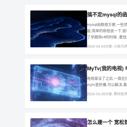
搞不定mysql的
mysql函数很方便,一
能,简单的和他说一下,
了早期用c#的时候 ,要找
2024-04-03
分类:
小技巧
评
MyTv(我的电视
电视家没了之后,一直在
mytv是秒播,可以解决,
2024-03-29
分类:
黑科技
评
怎么建一个 宽松