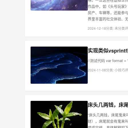
作品中，如《头号玩家》
房产、车辆等，还能参
界里丰富的社交体验、
2024-12-18
分类:
未分类
评
实现类似vsprint
//测试代码 var format = 
2024-11-08
分类:
小技巧
评
床头几两钱，床
“床头几两钱，床尾鬼来
财），床尾就会有鬼来
烦或灾祸。具体解释如