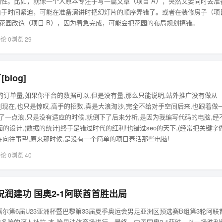
性。比如，就像一个人原本专注于写一篇文章（项目 A），突然又要同时去准
由于时间紧迫，可能在准备演讲时把幻灯片的顺序弄错了。或者在装修房子（项
花园改造（项目 B），因为着急完成，可能会把花园的布局规划搞错。
论 0
浏览 29
log]
0的订单量,如果你平台的数据可以,但是没有量,那么只能说明,站外推广没有做从
到现在,也只是惊叹,高手的招数,真是大浪淘沙,完全不给对手空间后来,也跟着做
来了一点浪,只是没有适应的时候,就倒下了后来分析,是因为我编写代码的电脑,经
的设计,(数据的统计)终于是错过时代的红利!也错过seo的天下,(经常把关键字
现在在向往事望,原来那时候,是没有一个简单的项目养活那些电脑!
论 0
浏览 40
祝润建功 国奥2-1阿联酋首胜出局
24卡塔尔第6届U23亚洲杯暨巴黎第33届夏季奥运会男足亚洲区预选赛B组第3轮阿联
多哈的阿卜杜拉-本-哈里法体育场进行。最终，中国国奥2-1获胜，以一场胜利