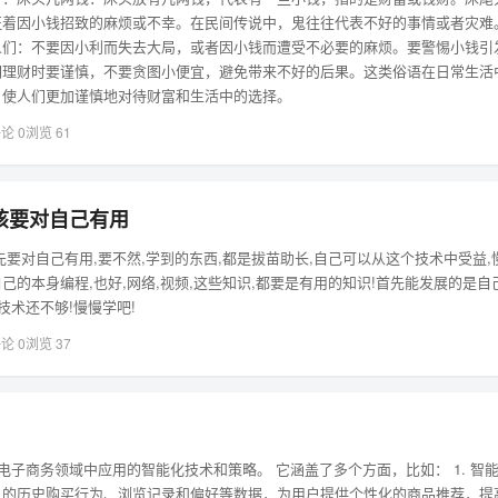
征着因小钱招致的麻烦或不幸。在民间传说中，鬼往往代表不好的事情或者灾难
人们：不要因小利而失去大局，或者因小钱而遭受不必要的麻烦。要警惕小钱引
们理财时要谨慎，不要贪图小便宜，避免带来不好的后果。这类俗语在日常生活
，使人们更加谨慎地对待财富和生活中的选择。
论 0
浏览 61
该要对自己有用
先要对自己有用,要不然,学到的东西,都是拔苗助长,自己可以从这个技术中受益,
己的本身编程,也好,网络,视频,这些知识,都要是有用的知识!首先能发展的是自己
技术还不够!慢慢学吧!
论 0
浏览 37
在电子商务领域中应用的智能化技术和策略。 它涵盖了多个方面，比如： 1. 智
户的历史购买行为、浏览记录和偏好等数据，为用户提供个性化的商品推荐，提