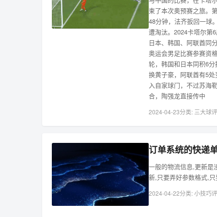
束了本次奥预赛之旅。第
48分钟，法齐扳回一球
遭淘汰。2024卡塔尔第
日本、韩国、阿联酋同分
奥运会男足比赛参赛资格
轮，韩国和日本同积6分
换黄子豪，阿联酋有5处
入自家球门，不过苏海勒
合，陶强龙直接传中
2024-04-23
分类:
三大球
评
订单系统的快递
一般的物流信息,更新是没
新,只要弄好参数格式,只
2024-04-22
分类:
小技巧
评