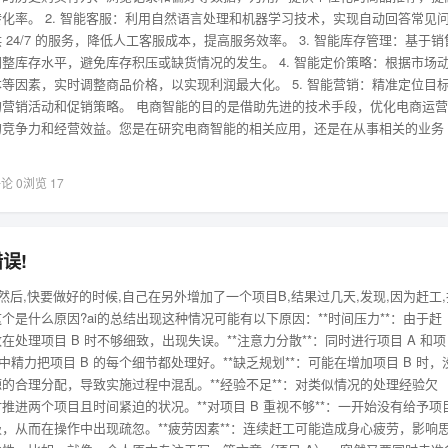
化率。 2. 智能客服：利用自然语言处理和机器学习技术，实现自动回答常见
24/7 的服务，降低人工客服成本，提高服务效率。 3. 智能库存管理：基于销
整库存水平，避免库存积压或缺货情况的发生。 4. 智能定价策略：根据市场
等因素，实时调整商品价格，以实现利润最大化。 5. 智能营销：精准定位目
营销活动和促销策略。 电商智能的目的是借助先进的技术手段，优化电商运营
的竞争力和经营效益。您是在研究电商智能的相关应用，还是在从事相关的业务
论 0
浏览 17
误!
,然后,快要做好的时候,自己在另外增加了一个项目B,结果过几天,发现,因为赶工,
个是什么原因?ai的总结出现这种情况可能有以下原因：**时间压力**：由于赶
处理项目 B 时不够细致，出现失误。**注意力分散**：同时进行项目 A 和项
精力把项目 B 的每个细节都处理好。**缺乏规划**：可能在增加项目 B 时，
的合理分配，导致实施过程中混乱。**经验不足**：对类似情况的处理经验欠
推进两个项目且时间紧迫的状况。**对项目 B 重视不够**：一开始没有给予项
级，从而在操作中出现疏忽。**疲劳因素**：连续赶工可能造成身心疲劳，影响