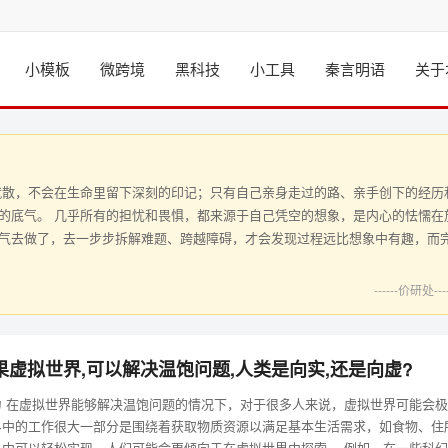
小模板
微跨境
黑科技
小工具
秦言明语
关于
就散，不会在生命里留下深刻的印记；只有自己亲身走过的路、亲手创下的经历
的底气。 几乎所有的担忧和畏惧，都来源于自己凭空的想象，是内心的怯懦在
气去做了，去一步步拆解难题、跨越障碍，才会发现过程远比想象中有趣，而
------价研处----
果虚拟世界,可以解决温饱问题,人类是向实,还是向虚?
 在虚拟世界能够解决温饱问题的情况下，对于很多人来说，虚拟世界可能会极
界中的工作很大一部分是围绕着获取物质资源以满足基本生活需求，如食物、住
中可以轻松实现，人们可能会更倾向于在虚拟世界中探索。 例如，在一些科幻