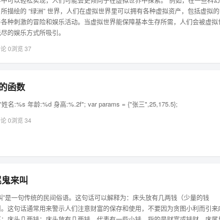
所描绘的 “绿洲” 世界，人们在虚拟世界里可以拥有各种虚拟资产，包括虚拟的
与各种刺激的冒险和娱乐活动。当虚拟世界能保障基本生存所需，人们会被虚拟
无尽的娱乐方式所吸引。
论 0
浏览 37
f的函数
"姓名:%s 年龄:%d 身高:%.2f"; var params = {"张三",25,175.5};
论 0
浏览 34
尾鬼来叫
叫”是一句传统的民间俗语。这句话可以解释为：床头放有几两钱（少量的钱
叫。这句话通常用来警示人们注意财富的保存和使用，不要因为贪图小利而引来
下：床头几两钱：床头放有几两钱，代表有一些小钱，指的是财富或钱财。床尾