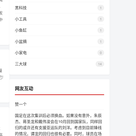
。
黑科技
1
发
小工具
1
中
小鱼缸
1
小盆摘
1
小家电
0
三大球
14
慢
!
网友互动
赞一个
国足在这次集训后必须换血。如果没有意外，朱辰
杰、蒋圣龙和戴伟浚会在10月回到国家队，同样回
归的或许还有支援亚运队的刘洋。考虑到目前锋线
能
的情况，谭龙的回归也很有必要。同时，球员在场
高