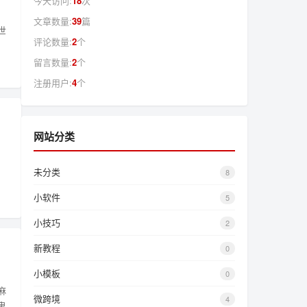
今天访问:
18
次
文章数量:
39
篇
世
评论数量:
2
个
留言数量:
2
个
注册用户:
4
个
网站分类
未分类
8
小软件
5
小技巧
2
新教程
0
小模板
0
麻
微跨境
4
鬼