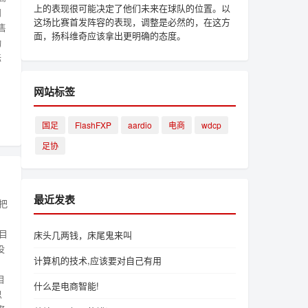
上的表现很可能决定了他们未来在球队的位置。以
问
这场比赛首发阵容的表现，调整是必然的，在这方
售
面，扬科维奇应该拿出更明确的态度。
动
标
网站标签
国足
FlashFXP
aardio
电商
wdcp
足协
最近发表
把
目
床头几两钱，床尾鬼来叫
没
计算机的技术,应该要对自己有用
目
什么是电商智能!
思