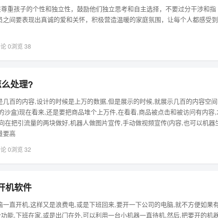
该尊重孩子的个性和独立性，鼓励他们独立思考和自主选择，不要过分干涉和指
员之间要表现出真诚的爱和关怀，积极营造温暖的家庭氛围，让每个人都感受到
论 0
浏览 38
么处理?
是几百的内容,设计的时候是上万的数据,但是展示的时候,就展示几百的内容空间
gle的沙盒)现在看来,还是要把商品堆个上万件,在看看,商品被点击和被访问有内容,
方向在把引流量的两块做好,机器人做图片宣传,手动做视频宣传(内容,也可以机器
量要高
论 0
浏览 32
网开机软件
脑一直开机,这样又是浪费电,或是下班回来,要开一下公司的电脑,就不方便如果
现这个功能,下班在家,或是出门在外,可以利用一台小机器一直待机,然后,把要开的机