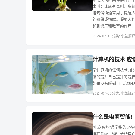
来叫：床尾有鬼叫，象
这句俗语通常用于提醒
的纠纷或祸端。提醒人
起到警示和教育的作用
2024-07-13
分类:
小盆摘
评
计算机的技术,应
学计算机的任何技术,首
慢的提升自己提升的是自
如果没有暖到自己,说明,
2024-07-05
分类:
小鱼缸
评
什么是电商智能!
“电商智能”通常指的是
推荐系统：通过分析用