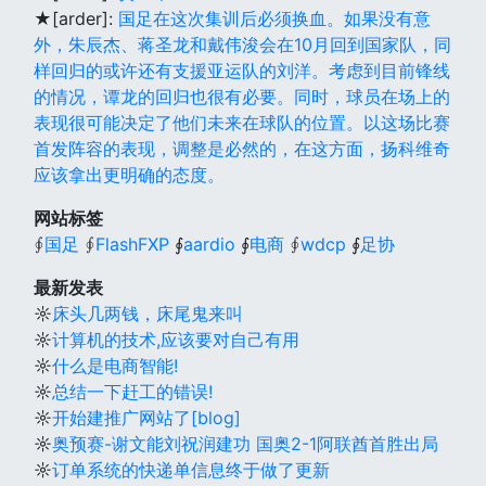
★[arder]:
国足在这次集训后必须换血。如果没有意
外，朱辰杰、蒋圣龙和戴伟浚会在10月回到国家队，同
样回归的或许还有支援亚运队的刘洋。考虑到目前锋线
的情况，谭龙的回归也很有必要。同时，球员在场上的
表现很可能决定了他们未来在球队的位置。以这场比赛
首发阵容的表现，调整是必然的，在这方面，扬科维奇
应该拿出更明确的态度。
网站标签
∮
国足
∮
FlashFXP
∮
aardio
∮
电商
∮
wdcp
∮
足协
最新发表
☼
床头几两钱，床尾鬼来叫
☼
计算机的技术,应该要对自己有用
☼
什么是电商智能!
☼
总结一下赶工的错误!
☼
开始建推广网站了[blog]
☼
奥预赛-谢文能刘祝润建功 国奥2-1阿联酋首胜出局
☼
订单系统的快递单信息终于做了更新