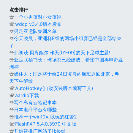
点击排行
☏
一个小男孩对小女孩说
☏
wdcp v3.4.0版本发布
☏
男足亚运队集训名单
☏
今天凌晨，亚洲杯E组的两场小组赛已经是全部结束
了
☏
弗朗茨·贝肯鲍尔,昨天(01-09)的天下足球主题!
☏
亚足联秘书长：球场都已经建成，希望中国再申办亚
洲杯
☏
媒体人：国足将士乘24日凌晨的航班返回北京，明
天下午解散
☏
AutoHotkey(自动安装脚本编写工具)
☏
aardio下载
☏
写个私有云笔记事本
☏
日本电商平台有哪些
☏
推荐一个win10可以玩的红警2
☏
FlashFXP 5.4.0.3970 中文版
☏
开始建推广网站了[blog]