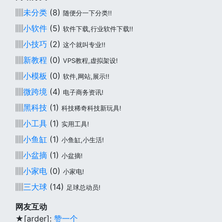
▥
未分类
(8)
随便分一下分类!!
▥
小软件
(5)
软件下载,行业软件下载!!
▥
小技巧
(2)
这个就叫专业!!
▥
新教程
(0)
VPS教程,虚拟架设!
▥
小模板
(0)
软件,网站,展示!!
▥
微跨境
(4)
电子商务资讯!
▥
黑科技
(1)
科技稀奇科技新玩具!
▥
小工具
(1)
实用工具!
▥
小鱼缸
(1)
小鱼缸,小生活!
▥
小盆摘
(1)
小盆摘!
▥
小家电
(0)
小家电!
▥
三大球
(14)
足球总动员!
网友互动
★[arder]:
赞一个