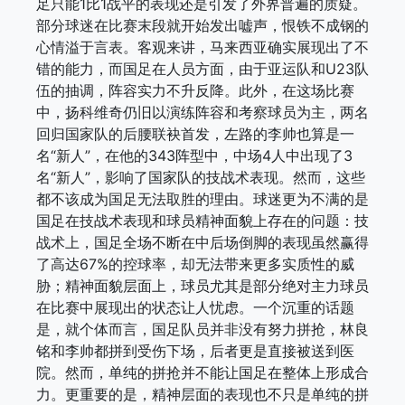
足只能1比1战平的表现还是引发了外界普遍的质疑。
部分球迷在比赛末段就开始发出嘘声，恨铁不成钢的
心情溢于言表。客观来讲，马来西亚确实展现出了不
错的能力，而国足在人员方面，由于亚运队和U23队
伍的抽调，阵容实力不升反降。此外，在这场比赛
中，扬科维奇仍旧以演练阵容和考察球员为主，两名
回归国家队的后腰联袂首发，左路的李帅也算是一
名“新人”，在他的343阵型中，中场4人中出现了3
名“新人”，影响了国家队的技战术表现。然而，这些
都不该成为国足无法取胜的理由。球迷更为不满的是
国足在技战术表现和球员精神面貌上存在的问题：技
战术上，国足全场不断在中后场倒脚的表现虽然赢得
了高达67%的控球率，却无法带来更多实质性的威
胁；精神面貌层面上，球员尤其是部分绝对主力球员
在比赛中展现出的状态让人忧虑。一个沉重的话题
是，就个体而言，国足队员并非没有努力拼抢，林良
铭和李帅都拼到受伤下场，后者更是直接被送到医
院。然而，单纯的拼抢并不能让国足在整体上形成合
力。更重要的是，精神层面的表现也不只是单纯的拼