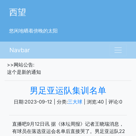
西望
悠闲地晒着傍晚的太阳
Navbar
>>网站公告:
这个是新的通知
男足亚运队集训名单
日期:
2023-09-12
| 分类:
三大球
| 浏览:
40
| 评论:
0
直播吧9月12日讯 据《体坛周报》记者王晓瑞消息，
有球员在落选亚运会名单后直接哭了。男足亚运队22