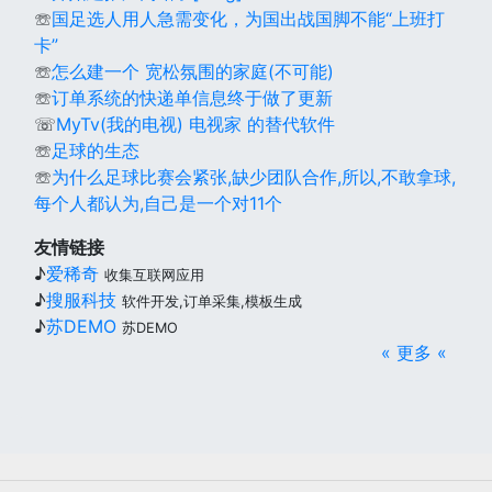
☏
国足选人用人急需变化，为国出战国脚不能“上班打
卡”
☏
怎么建一个 宽松氛围的家庭(不可能)
☏
订单系统的快递单信息终于做了更新
☏
MyTv(我的电视) 电视家 的替代软件
☏
足球的生态
☏
为什么足球比赛会紧张,缺少团队合作,所以,不敢拿球,
每个人都认为,自己是一个对11个
友情链接
♪
爱稀奇
收集互联网应用
♪
搜服科技
软件开发,订单采集,模板生成
♪
苏DEMO
苏DEMO
« 更多 «