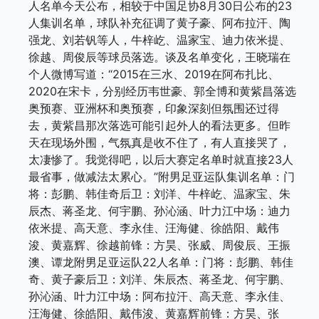
人名单今天公布，相较于中国足协8月30日公布的23
人集训名单，球队补充征调了黄子豪、阿布拉汗、陶
强龙、刘若钒等人，牛梓屹、温家宝、迪力依米提、
徐越、周俊辰等球员落选。谈及名单变化，王晓瑞在
个人微博写道：“2015在三水、2019在阿布扎比、
2020在宋卡，分别经历韦世豪、郭全博和黄紫昌落选
奥预赛、亚洲杯和奥预赛，印象深刻但氛围还过得
去，黄紫昌那次落选可能引起外人的看法更多。但昨
天在现场外围，气氛真是收不住了，有人直接哭了，
太凄惨了。我觉得吧，以后大赛定名单时就直接23人
最省事，做减法太累心。”附男足亚运队集训名单：门
将：彭鹏、韩佳奇后卫：刘洋、牛梓屹、温家宝、朱
辰杰、蒋圣龙、何宇鹏、孙沁涵、叶力江中场：迪力
依米提、高天意、李永佳、汪海健、徐皓阳、戴伟
浚、黄嘉辉、徐越前锋：方昊、张威、周俊辰、王振
澳、谭龙附男足亚运队22人名单：门将：彭鹏、韩佳
奇、黄子豪后卫：刘洋、朱辰杰、蒋圣龙、何宇鹏、
孙沁涵、叶力江中场：阿布拉汗、高天意、李永佳、
汪海健、徐皓阳、戴伟浚、黄嘉辉前锋：方昊、张