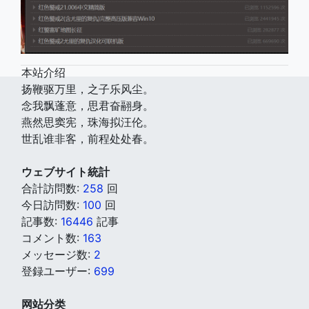
本站介绍
扬鞭驱万里，之子乐风尘。
念我飘蓬意，思君奋翮身。
燕然思窦宪，珠海拟汪伦。
世乱谁非客，前程处处春。
ウェブサイト統計
合計訪問数:
258
回
今日訪問数:
100
回
記事数:
16446
記事
コメント数:
163
メッセージ数:
2
登録ユーザー:
699
网站分类