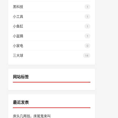
黑科技
1
小工具
1
小鱼缸
1
小盆摘
1
小家电
0
三大球
14
网站标签
最近发表
床头几两钱，床尾鬼来叫