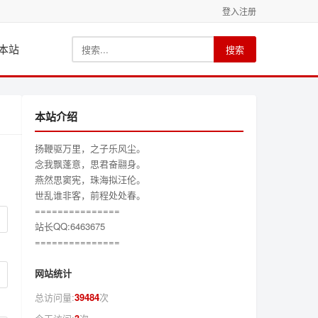
登入
注册
本站
搜索
本站介绍
扬鞭驱万里，之子乐风尘。
念我飘蓬意，思君奋翮身。
燕然思窦宪，珠海拟汪伦。
世乱谁非客，前程处处春。
===============
站长QQ:6463675
===============
网站统计
总访问量:
39484
次