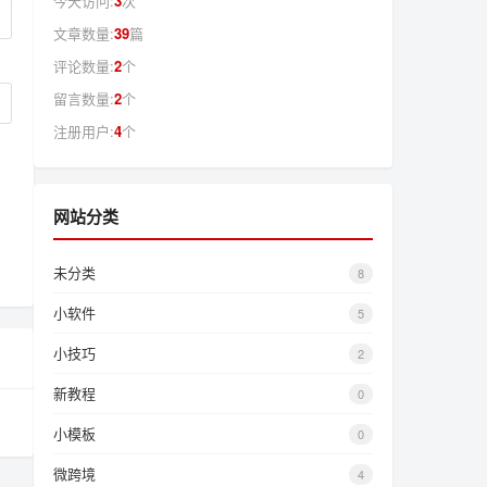
今天访问:
3
次
文章数量:
39
篇
评论数量:
2
个
留言数量:
2
个
注册用户:
4
个
网站分类
未分类
8
小软件
5
小技巧
2
新教程
0
小模板
0
微跨境
4