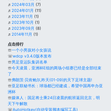
♬
2024年03月
(7)
♬
2024年01月
(11)
♬
2023年11月
(1)
♬
2023年10月
(1)
♬
2023年09月
(8)
♬
2014年11月
(1)
点击排行
☏
一个小男孩对小女孩说
☏
wdcp v3.4.0版本发布
☏
男足亚运队集训名单
☏
今天凌晨，亚洲杯E组的两场小组赛已经是全部结束
了
☏
弗朗茨·贝肯鲍尔,昨天(01-09)的天下足球主题!
☏
亚足联秘书长：球场都已经建成，希望中国再申办亚
洲杯
☏
媒体人：国足将士乘24日凌晨的航班返回北京，明
天下午解散
☏
AutoHotkey(自动安装脚本编写工具)