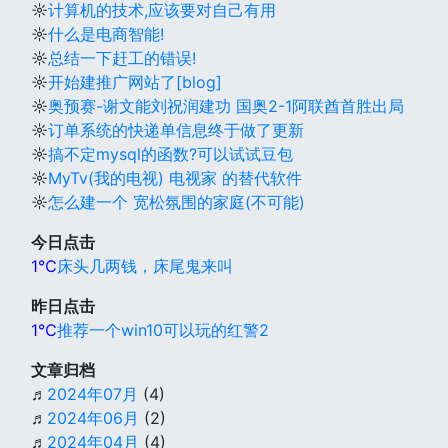
☼
计算机的技术,应该要对自己有用
☼
什么是电商智能!
☼
总结一下赶工的错误!
☼
开始建推广网站了[blog]
☼
奥预赛-谢文能刘祝润建功 国奥2-1阿联酋首胜出局
☼
订单系统的快递单信息终于做了更新
☼
搞不定mysql的函数?可以试试豆包
☼
MyTv(我的电视) 电视家 的替代软件
☼
怎么建一个 宽松氛围的家庭(不可能)
今日点击
1℃
床头几两钱，床尾鬼来叫
昨日点击
1℃
推荐一个win10可以玩的红警2
文章归档
♬
2024年07月
(4)
♬
2024年06月
(2)
♬
2024年04月
(4)