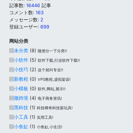
記事数:
16446
記事
コメント数:
163
メッセージ数:
2
登録ユーザー:
699
网站分类
▥
未分类
(8)
随便分一下分类!!
▥
小软件
(5)
软件下载,行业软件下载!!
▥
小技巧
(2)
这个就叫专业!!
▥
新教程
(0)
VPS教程,虚拟架设!
▥
小模板
(0)
软件,网站,展示!!
▥
微跨境
(4)
电子商务资讯!
▥
黑科技
(1)
科技稀奇科技新玩具!
▥
小工具
(1)
实用工具!
▥
小鱼缸
(1)
小鱼缸,小生活!