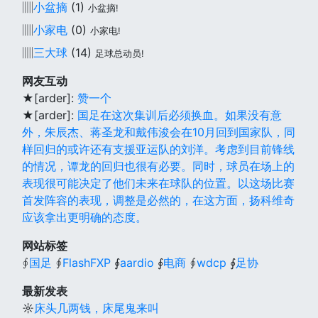
▥
小盆摘
(1)
小盆摘!
▥
小家电
(0)
小家电!
▥
三大球
(14)
足球总动员!
网友互动
★[arder]:
赞一个
★[arder]:
国足在这次集训后必须换血。如果没有意
外，朱辰杰、蒋圣龙和戴伟浚会在10月回到国家队，同
样回归的或许还有支援亚运队的刘洋。考虑到目前锋线
的情况，谭龙的回归也很有必要。同时，球员在场上的
表现很可能决定了他们未来在球队的位置。以这场比赛
首发阵容的表现，调整是必然的，在这方面，扬科维奇
应该拿出更明确的态度。
网站标签
∮
国足
∮
FlashFXP
∮
aardio
∮
电商
∮
wdcp
∮
足协
最新发表
☼
床头几两钱，床尾鬼来叫