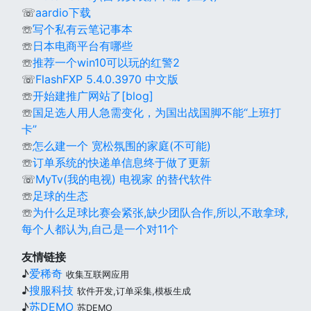
☏
aardio下载
☏
写个私有云笔记事本
☏
日本电商平台有哪些
☏
推荐一个win10可以玩的红警2
☏
FlashFXP 5.4.0.3970 中文版
☏
开始建推广网站了[blog]
☏
国足选人用人急需变化，为国出战国脚不能“上班打
卡”
☏
怎么建一个 宽松氛围的家庭(不可能)
☏
订单系统的快递单信息终于做了更新
☏
MyTv(我的电视) 电视家 的替代软件
☏
足球的生态
☏
为什么足球比赛会紧张,缺少团队合作,所以,不敢拿球,
每个人都认为,自己是一个对11个
友情链接
♪
爱稀奇
收集互联网应用
♪
搜服科技
软件开发,订单采集,模板生成
♪
苏DEMO
苏DEMO