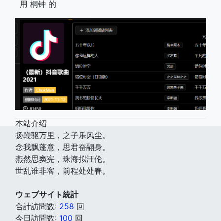
用 桐钟 的
本站介绍
扬鞭驱万里，之子乐风尘。
念我飘蓬意，思君奋翮身。
燕然思窦宪，珠海拟汪伦。
世乱谁非客，前程处处春。
ウェブサイト統計
合計訪問数:
258
回
今日訪問数:
100
回