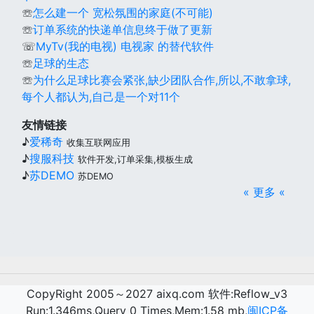
☏
怎么建一个 宽松氛围的家庭(不可能)
☏
订单系统的快递单信息终于做了更新
☏
MyTv(我的电视) 电视家 的替代软件
☏
足球的生态
☏
为什么足球比赛会紧张,缺少团队合作,所以,不敢拿球,
每个人都认为,自己是一个对11个
友情链接
♪
爱稀奇
收集互联网应用
♪
搜服科技
软件开发,订单采集,模板生成
♪
苏DEMO
苏DEMO
« 更多 «
CopyRight 2005～2027 aixq.com 软件:Reflow_v3
Run:1.346ms,Query 0 Times,Mem:1.58 mb,
闽ICP备