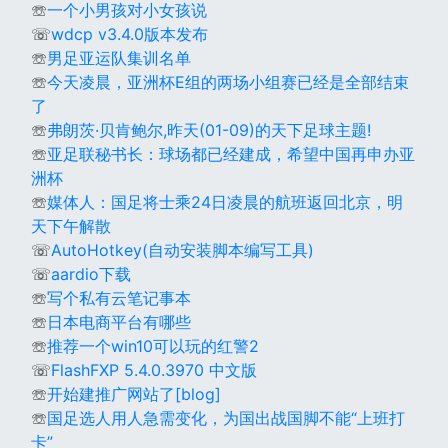
☏
一个小男孩对小女孩说
☏
wdcp v3.4.0版本发布
☏
男足亚运队集训名单
☏
今天凌晨，亚洲杯E组的两场小组赛已经是全部结束
了
☏
弗朗茨·贝肯鲍尔,昨天(01-09)的天下足球主题!
☏
亚足联秘书长：球场都已经建成，希望中国再申办亚
洲杯
☏
媒体人：国足将士乘24日凌晨的航班返回北京，明
天下午解散
☏
AutoHotkey(自动安装脚本编写工具)
☏
aardio下载
☏
写个私有云笔记事本
☏
日本电商平台有哪些
☏
推荐一个win10可以玩的红警2
☏
FlashFXP 5.4.0.3970 中文版
☏
开始建推广网站了[blog]
☏
国足选人用人急需变化，为国出战国脚不能“上班打
卡”