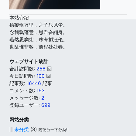
本站介绍
扬鞭驱万里，之子乐风尘。
念我飘蓬意，思君奋翮身。
燕然思窦宪，珠海拟汪伦。
世乱谁非客，前程处处春。
ウェブサイト統計
合計訪問数:
258
回
今日訪問数:
100
回
記事数:
16446
記事
コメント数:
163
メッセージ数:
2
登録ユーザー:
699
网站分类
▥
未分类
(8)
随便分一下分类!!