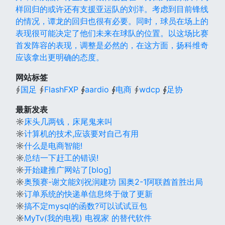
样回归的或许还有支援亚运队的刘洋。考虑到目前锋线
的情况，谭龙的回归也很有必要。同时，球员在场上的
表现很可能决定了他们未来在球队的位置。以这场比赛
首发阵容的表现，调整是必然的，在这方面，扬科维奇
应该拿出更明确的态度。
网站标签
∮
国足
∮
FlashFXP
∮
aardio
∮
电商
∮
wdcp
∮
足协
最新发表
☼
床头几两钱，床尾鬼来叫
☼
计算机的技术,应该要对自己有用
☼
什么是电商智能!
☼
总结一下赶工的错误!
☼
开始建推广网站了[blog]
☼
奥预赛-谢文能刘祝润建功 国奥2-1阿联酋首胜出局
☼
订单系统的快递单信息终于做了更新
☼
搞不定mysql的函数?可以试试豆包
☼
MyTv(我的电视) 电视家 的替代软件