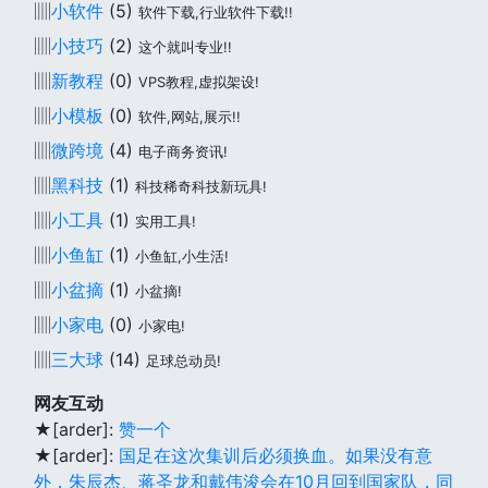
▥
小软件
(5)
软件下载,行业软件下载!!
▥
小技巧
(2)
这个就叫专业!!
▥
新教程
(0)
VPS教程,虚拟架设!
▥
小模板
(0)
软件,网站,展示!!
▥
微跨境
(4)
电子商务资讯!
▥
黑科技
(1)
科技稀奇科技新玩具!
▥
小工具
(1)
实用工具!
▥
小鱼缸
(1)
小鱼缸,小生活!
▥
小盆摘
(1)
小盆摘!
▥
小家电
(0)
小家电!
▥
三大球
(14)
足球总动员!
网友互动
★[arder]:
赞一个
★[arder]:
国足在这次集训后必须换血。如果没有意
外，朱辰杰、蒋圣龙和戴伟浚会在10月回到国家队，同