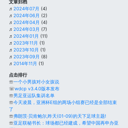
文章归档
♬
2024年07月
(4)
♬
2024年06月
(2)
♬
2024年04月
(4)
♬
2024年03月
(7)
♬
2024年01月
(11)
♬
2023年11月
(1)
♬
2023年10月
(1)
♬
2023年09月
(8)
♬
2014年11月
(1)
点击排行
☏
一个小男孩对小女孩说
☏
wdcp v3.4.0版本发布
☏
男足亚运队集训名单
☏
今天凌晨，亚洲杯E组的两场小组赛已经是全部结束
了
☏
弗朗茨·贝肯鲍尔,昨天(01-09)的天下足球主题!
☏
亚足联秘书长：球场都已经建成，希望中国再申办亚