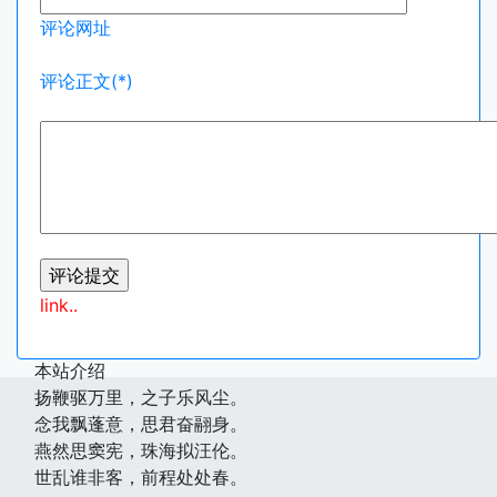
评论网址
评论正文(*)
link..
本站介绍
扬鞭驱万里，之子乐风尘。
念我飘蓬意，思君奋翮身。
燕然思窦宪，珠海拟汪伦。
世乱谁非客，前程处处春。