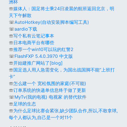
洲杯
☏
媒体人：国足将士乘24日凌晨的航班返回北京，明
天下午解散
☏
AutoHotkey(自动安装脚本编写工具)
☏
aardio下载
☏
写个私有云笔记事本
☏
日本电商平台有哪些
☏
推荐一个win10可以玩的红警2
☏
FlashFXP 5.4.0.3970 中文版
☏
开始建推广网站了[blog]
☏
国足选人用人急需变化，为国出战国脚不能“上班打
卡”
☏
怎么建一个 宽松氛围的家庭(不可能)
☏
订单系统的快递单信息终于做了更新
☏
MyTv(我的电视) 电视家 的替代软件
☏
足球的生态
☏
为什么足球比赛会紧张,缺少团队合作,所以,不敢拿球,
每个人都认为,自己是一个对11个