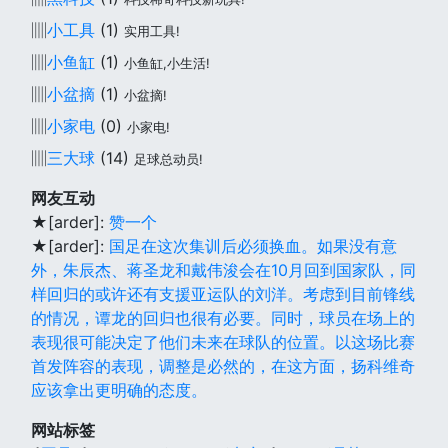
▥
小工具
(1)
实用工具!
▥
小鱼缸
(1)
小鱼缸,小生活!
▥
小盆摘
(1)
小盆摘!
▥
小家电
(0)
小家电!
▥
三大球
(14)
足球总动员!
网友互动
★[arder]:
赞一个
★[arder]:
国足在这次集训后必须换血。如果没有意
外，朱辰杰、蒋圣龙和戴伟浚会在10月回到国家队，同
样回归的或许还有支援亚运队的刘洋。考虑到目前锋线
的情况，谭龙的回归也很有必要。同时，球员在场上的
表现很可能决定了他们未来在球队的位置。以这场比赛
首发阵容的表现，调整是必然的，在这方面，扬科维奇
应该拿出更明确的态度。
网站标签