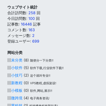
ウェブサイト統計
合計訪問数:
258
回
今日訪問数:
100
回
記事数:
16446
記事
コメント数:
163
メッセージ数:
2
登録ユーザー:
699
网站分类
▥
未分类
(8)
随便分一下分类!!
▥
小软件
(5)
软件下载,行业软件下载!!
▥
小技巧
(2)
这个就叫专业!!
▥
新教程
(0)
VPS教程,虚拟架设!
▥
小模板
(0)
软件,网站,展示!!
▥
微跨境
(4)
电子商务资讯!
▥
黑科技
(1)
科技稀奇科技新玩具!