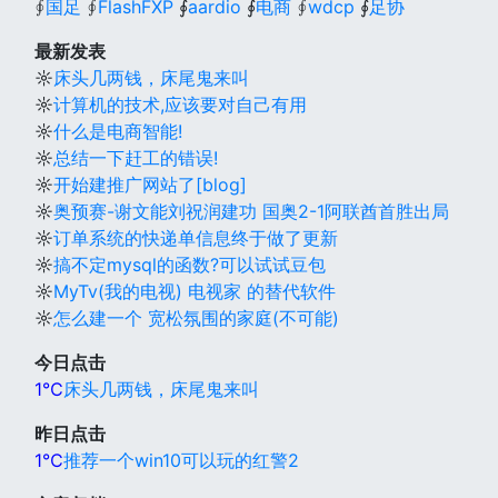
∮
国足
∮
FlashFXP
∮
aardio
∮
电商
∮
wdcp
∮
足协
最新发表
☼
床头几两钱，床尾鬼来叫
☼
计算机的技术,应该要对自己有用
☼
什么是电商智能!
☼
总结一下赶工的错误!
☼
开始建推广网站了[blog]
☼
奥预赛-谢文能刘祝润建功 国奥2-1阿联酋首胜出局
☼
订单系统的快递单信息终于做了更新
☼
搞不定mysql的函数?可以试试豆包
☼
MyTv(我的电视) 电视家 的替代软件
☼
怎么建一个 宽松氛围的家庭(不可能)
今日点击
1℃
床头几两钱，床尾鬼来叫
昨日点击
1℃
推荐一个win10可以玩的红警2