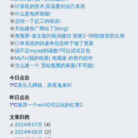
☼
计算机的技术,应该要对自己有用
☼
什么是电商智能!
☼
总结一下赶工的错误!
☼
开始建推广网站了[blog]
☼
奥预赛-谢文能刘祝润建功 国奥2-1阿联酋首胜出局
☼
订单系统的快递单信息终于做了更新
☼
搞不定mysql的函数?可以试试豆包
☼
MyTv(我的电视) 电视家 的替代软件
☼
怎么建一个 宽松氛围的家庭(不可能)
今日点击
1℃
床头几两钱，床尾鬼来叫
昨日点击
1℃
推荐一个win10可以玩的红警2
文章归档
♬
2024年07月
(4)
♬
2024年06月
(2)