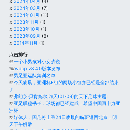
♬
2024年04月
(4)
♬
2024年03月
(7)
♬
2024年01月
(11)
♬
2023年11月
(1)
♬
2023年10月
(1)
♬
2023年09月
(8)
♬
2014年11月
(1)
点击排行
☏
一个小男孩对小女孩说
☏
wdcp v3.4.0版本发布
☏
男足亚运队集训名单
☏
今天凌晨，亚洲杯E组的两场小组赛已经是全部结束
了
☏
弗朗茨·贝肯鲍尔,昨天(01-09)的天下足球主题!
☏
亚足联秘书长：球场都已经建成，希望中国再申办亚
洲杯
☏
媒体人：国足将士乘24日凌晨的航班返回北京，明
天下午解散