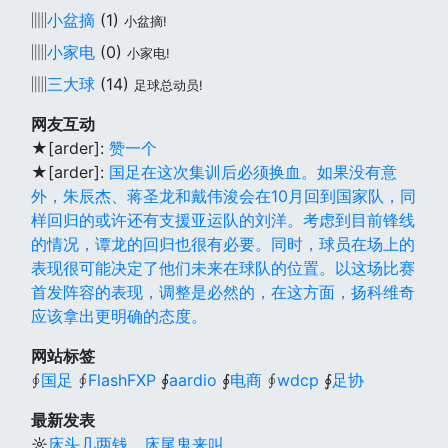
▥
小盆摘
(1)
小盆摘!
▥
小家电
(0)
小家电!
▥
三大球
(14)
足球总动员!
网友互动
★[arder]:
赞一个
★[arder]:
国足在这次集训后必须换血。如果没有意
外，朱辰杰、蒋圣龙和戴伟浚会在10月回到国家队，同
样回归的或许还有支援亚运队的刘洋。考虑到目前锋线
的情况，谭龙的回归也很有必要。同时，球员在场上的
表现很可能决定了他们未来在球队的位置。以这场比赛
首发阵容的表现，调整是必然的，在这方面，扬科维奇
应该拿出更明确的态度。
网站标签
∮
国足
∮
FlashFXP
∮
aardio
∮
电商
∮
wdcp
∮
足协
最新发表
☼
床头几两钱，床尾鬼来叫