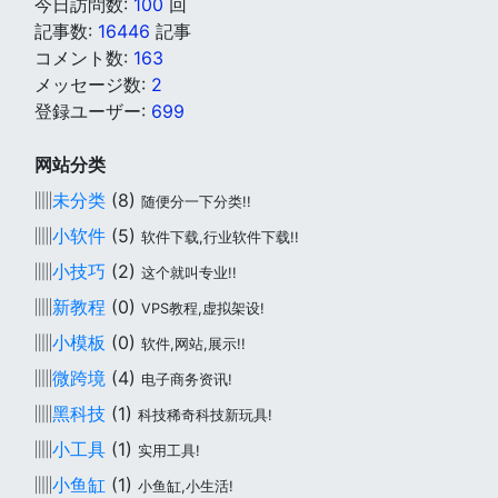
今日訪問数:
100
回
記事数:
16446
記事
コメント数:
163
メッセージ数:
2
登録ユーザー:
699
网站分类
▥
未分类
(8)
随便分一下分类!!
▥
小软件
(5)
软件下载,行业软件下载!!
▥
小技巧
(2)
这个就叫专业!!
▥
新教程
(0)
VPS教程,虚拟架设!
▥
小模板
(0)
软件,网站,展示!!
▥
微跨境
(4)
电子商务资讯!
▥
黑科技
(1)
科技稀奇科技新玩具!
▥
小工具
(1)
实用工具!
▥
小鱼缸
(1)
小鱼缸,小生活!