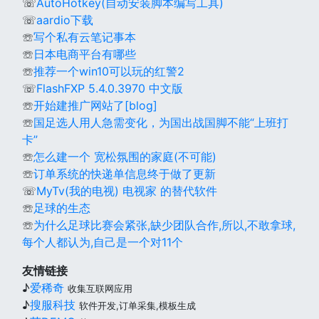
☏
AutoHotkey(自动安装脚本编写工具)
☏
aardio下载
☏
写个私有云笔记事本
☏
日本电商平台有哪些
☏
推荐一个win10可以玩的红警2
☏
FlashFXP 5.4.0.3970 中文版
☏
开始建推广网站了[blog]
☏
国足选人用人急需变化，为国出战国脚不能“上班打
卡”
☏
怎么建一个 宽松氛围的家庭(不可能)
☏
订单系统的快递单信息终于做了更新
☏
MyTv(我的电视) 电视家 的替代软件
☏
足球的生态
☏
为什么足球比赛会紧张,缺少团队合作,所以,不敢拿球,
每个人都认为,自己是一个对11个
友情链接
♪
爱稀奇
收集互联网应用
♪
搜服科技
软件开发,订单采集,模板生成