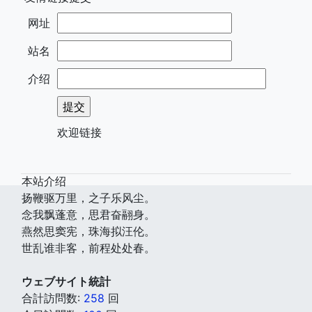
网址
站名
介绍
欢迎链接
本站介绍
扬鞭驱万里，之子乐风尘。
念我飘蓬意，思君奋翮身。
燕然思窦宪，珠海拟汪伦。
世乱谁非客，前程处处春。
ウェブサイト統計
合計訪問数:
258
回