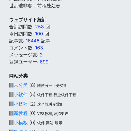
世乱谁非客，前程处处春。
ウェブサイト統計
合計訪問数:
258
回
今日訪問数:
100
回
記事数:
16446
記事
コメント数:
163
メッセージ数:
2
登録ユーザー:
699
网站分类
▥
未分类
(8)
随便分一下分类!!
▥
小软件
(5)
软件下载,行业软件下载!!
▥
小技巧
(2)
这个就叫专业!!
▥
新教程
(0)
VPS教程,虚拟架设!
▥
小模板
(0)
软件,网站,展示!!