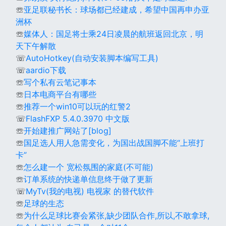
☏
亚足联秘书长：球场都已经建成，希望中国再申办亚
洲杯
☏
媒体人：国足将士乘24日凌晨的航班返回北京，明
天下午解散
☏
AutoHotkey(自动安装脚本编写工具)
☏
aardio下载
☏
写个私有云笔记事本
☏
日本电商平台有哪些
☏
推荐一个win10可以玩的红警2
☏
FlashFXP 5.4.0.3970 中文版
☏
开始建推广网站了[blog]
☏
国足选人用人急需变化，为国出战国脚不能“上班打
卡”
☏
怎么建一个 宽松氛围的家庭(不可能)
☏
订单系统的快递单信息终于做了更新
☏
MyTv(我的电视) 电视家 的替代软件
☏
足球的生态
☏
为什么足球比赛会紧张,缺少团队合作,所以,不敢拿球,