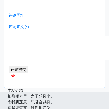
评论网址
评论正文(*)
link..
本站介绍
扬鞭驱万里，之子乐风尘。
念我飘蓬意，思君奋翮身。
燕然思窦宪，珠海拟汪伦。