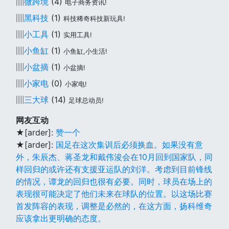
▥
微跨境
(4)
电子商务资讯!
▥
黑科技
(1)
科技稀奇科技新玩具!
▥
小工具
(1)
实用工具!
▥
小鱼缸
(1)
小鱼缸,小生活!
▥
小盆摘
(1)
小盆摘!
▥
小家电
(0)
小家电!
▥
三大球
(14)
足球总动员!
网友互动
★[arder]:
赞一个
★[arder]:
国足在这次集训后必须换血。如果没有意
外，朱辰杰、蒋圣龙和戴伟浚会在10月回到国家队，同
样回归的或许还有支援亚运队的刘洋。考虑到目前锋线
的情况，谭龙的回归也很有必要。同时，球员在场上的
表现很可能决定了他们未来在球队的位置。以这场比赛
首发阵容的表现，调整是必然的，在这方面，扬科维奇
应该拿出更明确的态度。