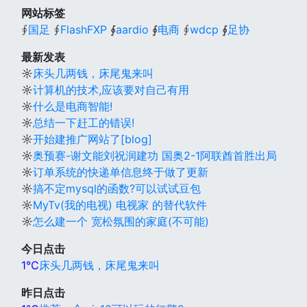
网站标签
∮
国足
∮
FlashFXP
∮
aardio
∮
电商
∮
wdcp
∮
足协
最新发表
☼
床头几两钱，床尾鬼来叫
☼
计算机的技术,应该要对自己有用
☼
什么是电商智能!
☼
总结一下赶工的错误!
☼
开始建推广网站了[blog]
☼
奥预赛-谢文能刘祝润建功 国奥2-1阿联酋首胜出局
☼
订单系统的快递单信息终于做了更新
☼
搞不定mysql的函数?可以试试豆包
☼
MyTv(我的电视) 电视家 的替代软件
☼
怎么建一个 宽松氛围的家庭(不可能)
今日点击
1℃
床头几两钱，床尾鬼来叫
昨日点击