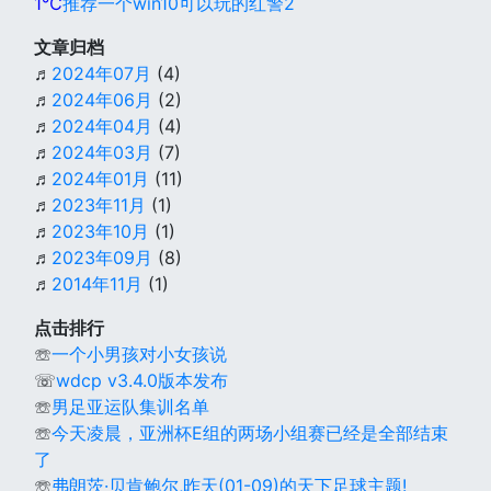
1℃
推荐一个win10可以玩的红警2
文章归档
♬
2024年07月
(4)
♬
2024年06月
(2)
♬
2024年04月
(4)
♬
2024年03月
(7)
♬
2024年01月
(11)
♬
2023年11月
(1)
♬
2023年10月
(1)
♬
2023年09月
(8)
♬
2014年11月
(1)
点击排行
☏
一个小男孩对小女孩说
☏
wdcp v3.4.0版本发布
☏
男足亚运队集训名单
☏
今天凌晨，亚洲杯E组的两场小组赛已经是全部结束
了
☏
弗朗茨·贝肯鲍尔,昨天(01-09)的天下足球主题!