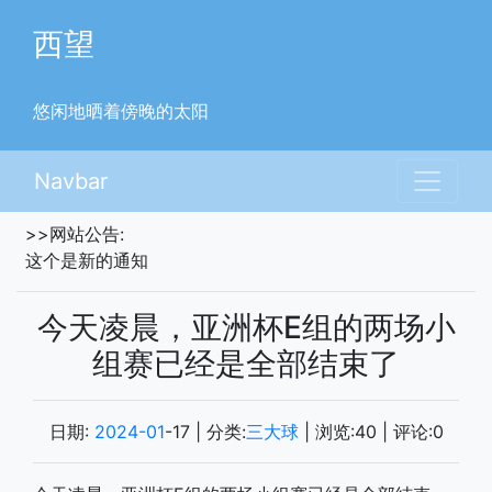
西望
悠闲地晒着傍晚的太阳
Navbar
>>网站公告:
这个是新的通知
今天凌晨，亚洲杯E组的两场小
组赛已经是全部结束了
日期:
2024-01
-17
| 分类:
三大球
| 浏览:
40
| 评论:
0