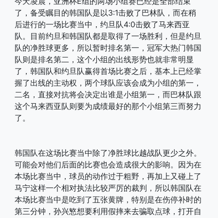
今天凌晨，亚洲杯E组的两场小组赛已经是全部结束
了，备受瞩目的韩国队是以3:1击败了巴林队，而在稍
后进行的一场比赛当中，约旦队4:0击败了马来西亚
队。目前约旦和韩国队都是取得了一场胜利，但是约旦
队的净胜球更多，所以暂时排名第一，冠军大热门韩国
队则是排名第二，这个小组的出线形势也就非常明显
了，韩国队和约旦队赢得首场比赛之后，基本上已经掌
握了出线的主动权，两个球队应该会成为小组的第一，
二名，直接对抗将会决定出谁是小组第一，而巴林队跟
这个马来西亚队则要为成绩最好的那个小组第三而努力
了。
韩国队在这场比赛当中除了净胜球比越战队更少之外。
可能会对他们后面的比赛也会造成很大的影响。因为在
本场比赛当中，球员的动作过于粗野，再加上又碰上了
马宁这样一个相对执法比较严厉的裁判，所以韩国队在
本场比赛当中是吃到了五张黄牌，特别是在伤停补时的
第三分钟，孙兴慜想要利用假摔来去骗取点球，打开自