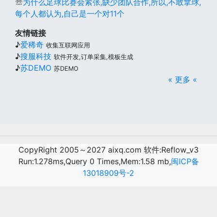
☏
为什么足球比赛会紧张,缺少团队合作,所以,不敢拿球,
每个人都认为,自己是一个对11个
友情链接
♪
爱稀奇
收集互联网应用
♪
搜服科技
软件开发,订单采集,模板生成
♪
苏DEMO
苏DEMO
« 更多 «
CopyRight 2005～2027 aixq.com 软件:Reflow_v3
Run:1.278ms,Query 0 Times,Mem:1.58 mb,
闽ICP备
13018909号-2