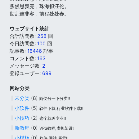
燕然思窦宪，珠海拟汪伦。
世乱谁非客，前程处处春。
ウェブサイト統計
合計訪問数:
258
回
今日訪問数:
100
回
記事数:
16446
記事
コメント数:
163
メッセージ数:
2
登録ユーザー:
699
网站分类
▥
未分类
(8)
随便分一下分类!!
▥
小软件
(5)
软件下载,行业软件下载!!
▥
小技巧
(2)
这个就叫专业!!
▥
新教程
(0)
VPS教程,虚拟架设!
▥
小模板
(0)
软件,网站,展示!!