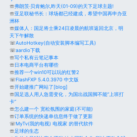
☏
弗朗茨·贝肯鲍尔,昨天(01-09)的天下足球主题!
☏
亚足联秘书长：球场都已经建成，希望中国再申办亚
洲杯
☏
媒体人：国足将士乘24日凌晨的航班返回北京，明
天下午解散
☏
AutoHotkey(自动安装脚本编写工具)
☏
aardio下载
☏
写个私有云笔记事本
☏
日本电商平台有哪些
☏
推荐一个win10可以玩的红警2
☏
FlashFXP 5.4.0.3970 中文版
☏
开始建推广网站了[blog]
☏
国足选人用人急需变化，为国出战国脚不能“上班打
卡”
☏
怎么建一个 宽松氛围的家庭(不可能)
☏
订单系统的快递单信息终于做了更新
☏
MyTv(我的电视) 电视家 的替代软件
☏
足球的生态