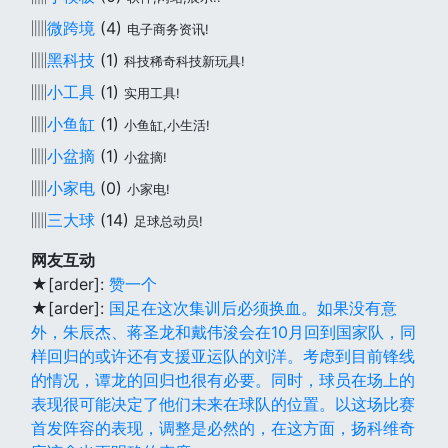
▥
微跨境
(4)
电子商务资讯!
▥
黑科技
(1)
科技稀奇科技新玩具!
▥
小工具
(1)
实用工具!
▥
小鱼缸
(1)
小鱼缸,小生活!
▥
小盆摘
(1)
小盆摘!
▥
小家电
(0)
小家电!
▥
三大球
(14)
足球总动员!
网友互动
★[arder]:
赞一个
★[arder]:
国足在这次集训后必须换血。如果没有意
外，朱辰杰、蒋圣龙和戴伟浚会在10月回到国家队，同
样回归的或许还有支援亚运队的刘洋。考虑到目前锋线
的情况，谭龙的回归也很有必要。同时，球员在场上的
表现很可能决定了他们未来在球队的位置。以这场比赛
首发阵容的表现，调整是必然的，在这方面，扬科维奇