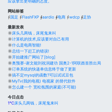
应该拿出更明确的态度。
网站标签
∮
国足
∮
FlashFXP
∮
aardio
∮
电商
∮
wdcp
∮
足协
最新发表
☼
床头几两钱，床尾鬼来叫
☼
计算机的技术,应该要对自己有用
☼
什么是电商智能!
☼
总结一下赶工的错误!
☼
开始建推广网站了[blog]
☼
奥预赛-谢文能刘祝润建功 国奥2-1阿联酋首胜出局
☼
订单系统的快递单信息终于做了更新
☼
搞不定mysql的函数?可以试试豆包
☼
MyTv(我的电视) 电视家 的替代软件
☼
怎么建一个 宽松氛围的家庭(不可能)
今日点击
1℃
床头几两钱，床尾鬼来叫